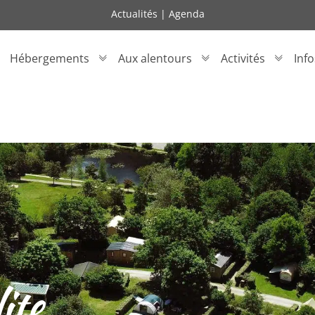
Actualités
|
Agenda
Hébergements
Aux alentours
Activités
Inf
ite