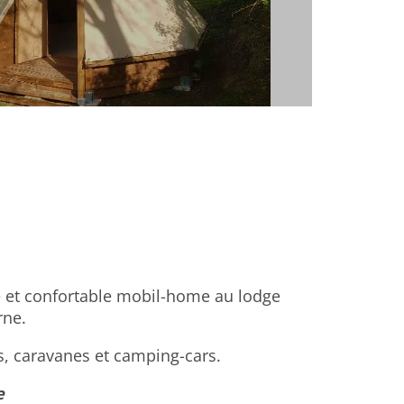
e et confortable mobil-home au lodge
rne.
s, caravanes et camping-cars.
e