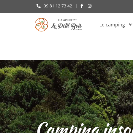
09 81 12 73 42
|
Le camping
Camping insol