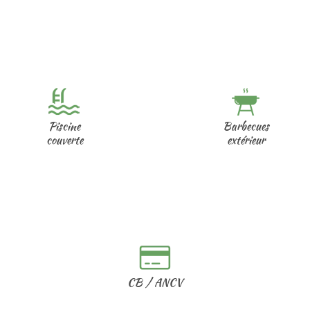
Les petits plus du camping
Piscine
Barbecues
couverte
extérieur
CB / ANCV