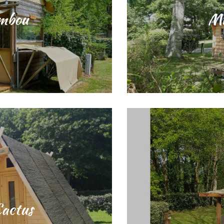
mbou
Mi
Cactus