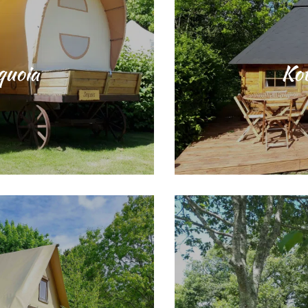
quoia
Kot