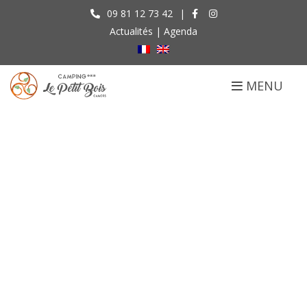
09 81 12 73 42
|
Actualités
|
Agenda
MENU
Culture & Patrimoine
Accueil
Aux alentours
Culture & Patrimoine