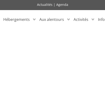
Actualités
|
Agenda
Hébergements
Aux alentours
Activités
Inf
Enfin Les Vacances 