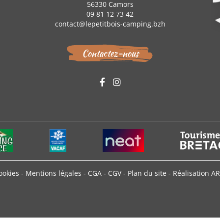
56330 Camors
09 81 12 73 42
contact@lepetitbois-camping.bzh
Contactez-nous
cookies
-
Mentions légales
-
CGA
-
CGV
-
Plan du site
-
Réalisation 