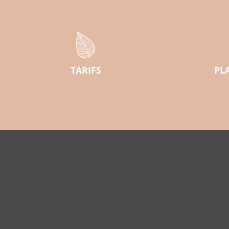
TARIFS
PL