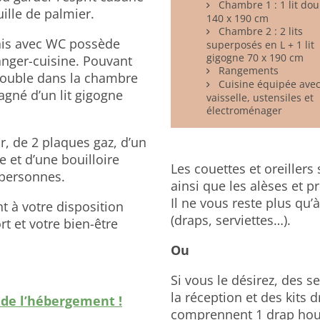
Chambre 1 : 1 lit dou
ille de palmier.
140 x 190 cm
Chambre 2 : 2 lits
ais avec WC possède
superposés en L + 1 lit
gigogne 70 x 190 cm
nger-cuisine. Pouvant
Rangements
 double dans la chambre
Cuisine équipée ave
agné d’un lit gigogne
vaisselle, ustensiles et
électroménager
r, de 2 plaques gaz, d’un
e et d’une bouilloire
Les couettes et oreiller
 personnes.
ainsi que les alèses et pr
Il ne vous reste plus qu
t à votre disposition
(draps, serviettes…).
rt et votre bien-être
Ou
Si vous le désirez, des s
la réception et des kits d
e de l’hébergement !
comprennent 1 drap houss