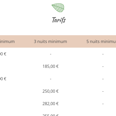
Tarifs
minimum
3 nuits minimum
5 nuits minim
00 €
-
-
185,00 €
-
00 €
-
-
250,00 €
-
282,00 €
-