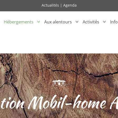
Actualités
|
Agenda
Hébergements
Aux alentours
Activités
Inf
tion Mobil-home A