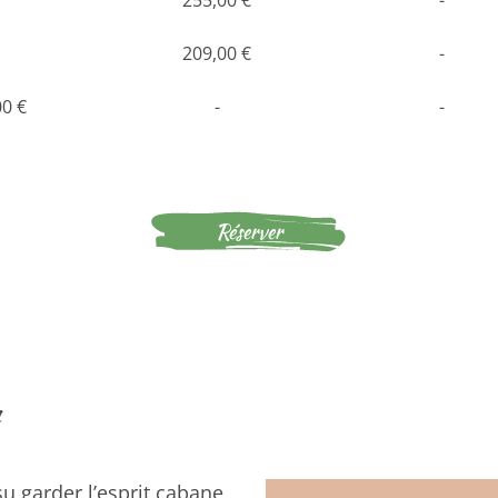
255,00 €
-
209,00 €
-
00 €
-
-
Réserver
n
su garder l’esprit cabane