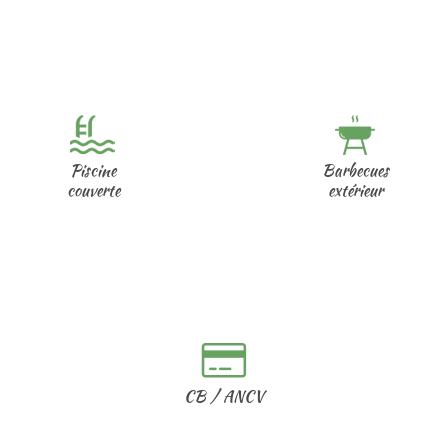
Les petits plus du camping
Piscine
Barbecues
couverte
extérieur
CB / ANCV