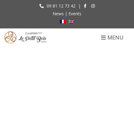
09 81 12 73 42
|
News
|
Events
MENU
Accommodation
Accueil
Accommodation