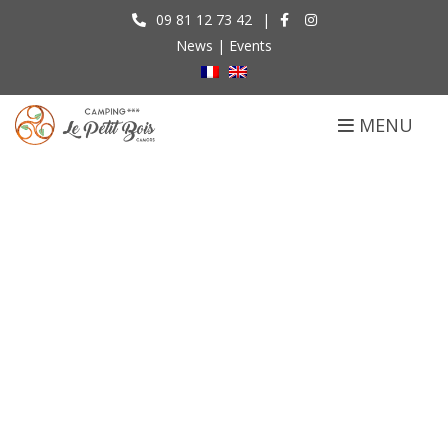
09 81 12 73 42
|
News
|
Events
MENU
Surroundings
Accueil
Surroundings