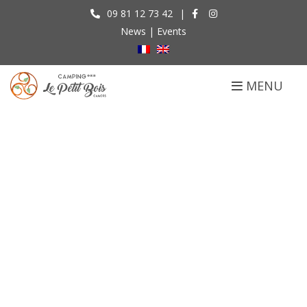
09 81 12 73 42
|
News
|
Events
MENU
General Terms of Sale
Accueil
General Terms of Sale