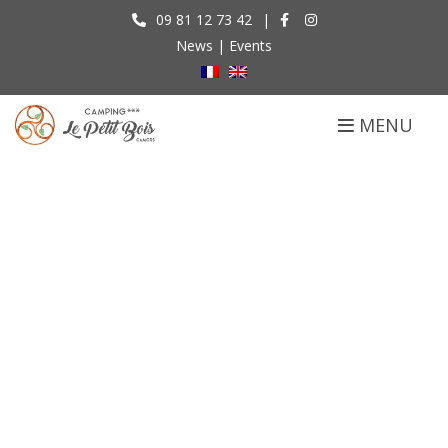
09 81 12 73 42
|
News
|
Events
MENU
Prices
Accueil
Prices